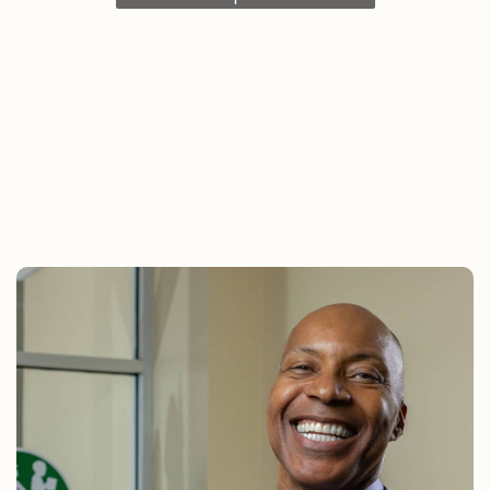
afilié a nuestro sindicato. Para formar parte de
una voz colectiva que genere un cambio real y
duradero.
Dana Mueller, delegada COWINS,
Departamento de Instituciones Penitenciarias
Como miembro de nuestro Comité de
Negociación 2024, he visto de primera mano el